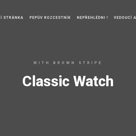
Í STRÁNKA
PEPŮV ROZCESTNÍK
NEPŘEHLÉDNI !
VEDOUCÍ 
WITH BROWN STRIPE
Classic Watch