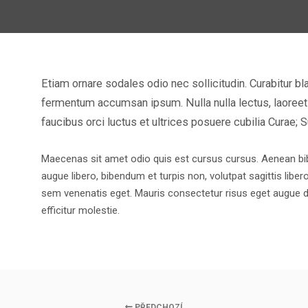
Etiam ornare sodales odio nec sollicitudin. Curabitur bla
fermentum accumsan ipsum. Nulla nulla lectus, laoreet
faucibus orci luctus et ultrices posuere cubilia Curae; S
Maecenas sit amet odio quis est cursus cursus. Aenean bibend
augue libero, bibendum et turpis non, volutpat sagittis liber
sem venenatis eget. Mauris consectetur risus eget augue dig
efficitur molestie.
PŘEDCHOZÍ