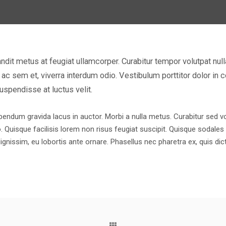
ndit metus at feugiat ullamcorper. Curabitur tempor volutpat nulla
 ac sem et, viverra interdum odio. Vestibulum porttitor dolor 
uspendisse at luctus velit.
um gravida lacus in auctor. Morbi a nulla metus. Curabitur sed volutp
o. Quisque facilisis lorem non risus feugiat suscipit. Quisque sodales 
nissim, eu lobortis ante ornare. Phasellus nec pharetra ex, quis dict