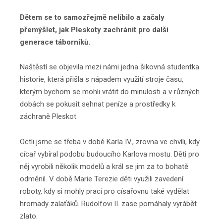
Dětem se to samozřejmě nelíbilo a začaly
přemýšlet, jak Pleskoty zachránit pro další
generace táborníků.
Naštěstí se objevila mezi námi jedna šikovná studentka
historie, která přišla s nápadem využití stroje času,
kterým bychom se mohli vrátit do minulosti a v různých
dobách se pokusit sehnat peníze a prostředky k
záchraně Pleskot.
Octli jsme se třeba v době Karla IV., zrovna ve chvíli, kdy
cícař vybíral podobu budoucího Karlova mostu. Děti pro
něj vyrobili několik modelů a král se jim za to bohatě
odměnil. V době Marie Terezie děti využili zavedení
roboty, kdy si mohly prací pro císařovnu také vydělat
hromady zalaťáků. Rudolfovi II. zase pomáhaly vyrábět
zlato.