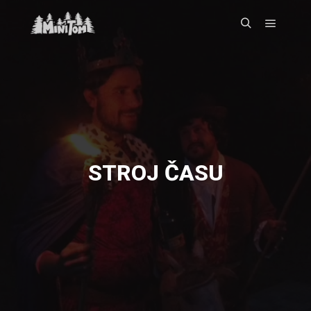
Hlavní 
Hledat
STROJ ČASU