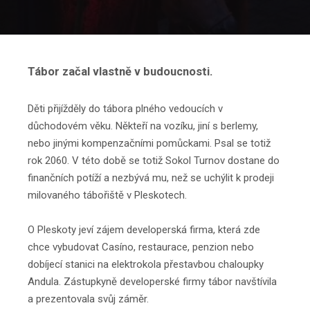
Tábor začal vlastně v budoucnosti.
Děti přijížděly do tábora plného vedoucích v
důchodovém věku. Někteří na vozíku, jiní s berlemy,
nebo jinými kompenzačními pomůckami. Psal se totiž
rok 2060. V této době se totiž Sokol Turnov dostane do
finančních potíží a nezbývá mu, než se uchýlit k prodeji
milovaného tábořiště v Pleskotech.
O Pleskoty jeví zájem developerská firma, která zde
chce vybudovat Casíno, restaurace, penzion nebo
dobíjecí stanici na elektrokola přestavbou chaloupky
Andula. Zástupkyně developerské firmy tábor navštívila
a prezentovala svůj záměr.