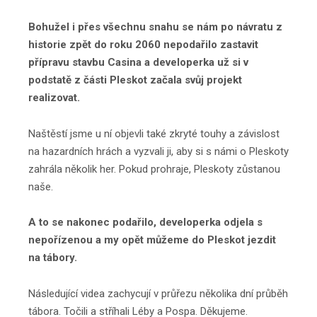
Bohužel i přes všechnu snahu se nám po návratu z
historie zpět do roku 2060 nepodařilo zastavit
přípravu stavbu Casina a developerka už si v
podstatě z části Pleskot začala svůj projekt
realizovat.
Naštěstí jsme u ní objevli také zkryté touhy a závislost
na hazardních hrách a vyzvali ji, aby si s námi o Pleskoty
zahrála několik her. Pokud prohraje, Pleskoty zůstanou
naše.
A to se nakonec podařilo, developerka odjela s
nepořízenou a my opět můžeme do Pleskot jezdit
na tábory.
Následující videa zachycují v průřezu několika dní průběh
tábora. Točili a stříhali Léby a Pospa. Děkujeme.